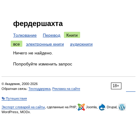
фердершахта
Толкование
Перевод
Книги
все
электронные книги
аудиокниги
Ничего не найдено.
Попробуйте изменить запрос
© Академик, 2000-2026
18+
Обратная связь:
Техподдержка
,
Реклама на сайте
👣 Путешествия
Экспорт словарей на сайты
, сделанные на PHP,
Joomla,
Drupal,
WordPress, MODx.